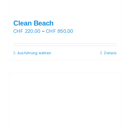
Clean Beach
Preisspanne:
CHF
220.00
–
CHF
950.00
CHF 220.00
bis
Ausführung wählen
Dieses
Details
CHF 950.00
Produkt
weist
mehrere
Varianten
auf.
Die
Optionen
können
auf