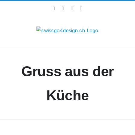
Skip
Instagram
Facebook
X
LinkedIn
to
content
Gruss aus der
Küche