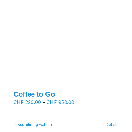
der
Produktseite
gewählt
werden
Coffee to Go
Preisspanne:
CHF
220.00
–
CHF
950.00
CHF 220.00
bis
Ausführung wählen
Dieses
Details
CHF 950.00