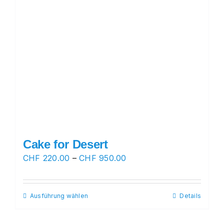
Cake for Desert
Preisspanne:
CHF
220.00
–
CHF
950.00
CHF 220.00
bis
Ausführung wählen
Dieses
Details
CHF 950.00
Produkt
weist