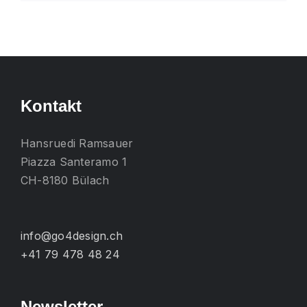
Produkt
weist
mehrere
Varianten
auf.
Die
Kontakt
Optionen
können
Hansruedi Ramsauer
auf
Piazza Santeramo 1
der
CH-8180 Bülach
Produktseite
gewählt
werden
info@go4design.ch
+41 79 478 48 24
Newsletter