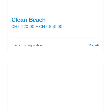
Clean Beach
Preisspanne:
CHF
220.00
–
CHF
950.00
CHF 220.00
bis
Ausführung wählen
Dieses
Details
CHF 950.00
Produkt
weist
mehrere
Varianten
auf.
Die
Optionen
können
auf