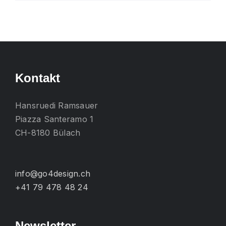
Produkt
weist
mehrere
Varianten
auf.
Die
Kontakt
Optionen
können
Hansruedi Ramsauer
auf
Piazza Santeramo 1
der
CH-8180 Bülach
Produktseite
gewählt
werden
info@go4design.ch
+41 79 478 48 24
Newsletter