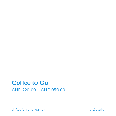
der
Produktseite
gewählt
werden
Coffee to Go
Preisspanne:
CHF
220.00
–
CHF
950.00
CHF 220.00
bis
Ausführung wählen
Dieses
Details
CHF 950.00