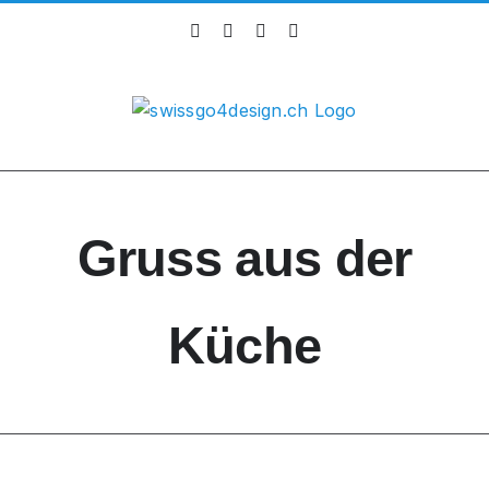
Skip
Instagram
Facebook
X
LinkedIn
to
content
Gruss aus der
Küche