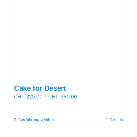
Cake for Desert
Preisspanne:
CHF
220.00
–
CHF
950.00
CHF 220.00
bis
Ausführung wählen
Dieses
Details
CHF 950.00
Produkt
weist