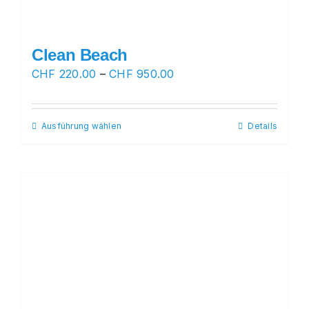
Clean Beach
Preisspanne:
CHF
220.00
–
CHF
950.00
CHF 220.00
bis
Ausführung wählen
Dieses
Details
CHF 950.00
Produkt
weist
mehrere
Varianten
auf.
Die
Optionen
können
auf