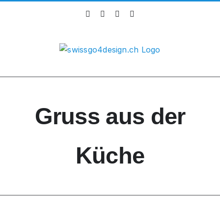
Skip
Instagram
Facebook
X
LinkedIn
to
content
Gruss aus der
Küche