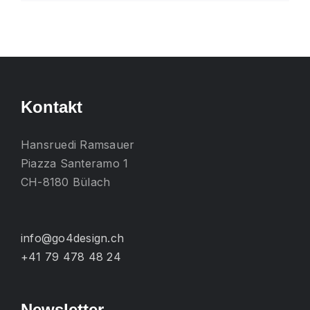
Produkt
weist
mehrere
Varianten
auf.
Die
Kontakt
Optionen
können
Hansruedi Ramsauer
auf
Piazza Santeramo 1
der
CH-8180 Bülach
Produktseite
gewählt
werden
info@go4design.ch
+41 79 478 48 24
Newsletter