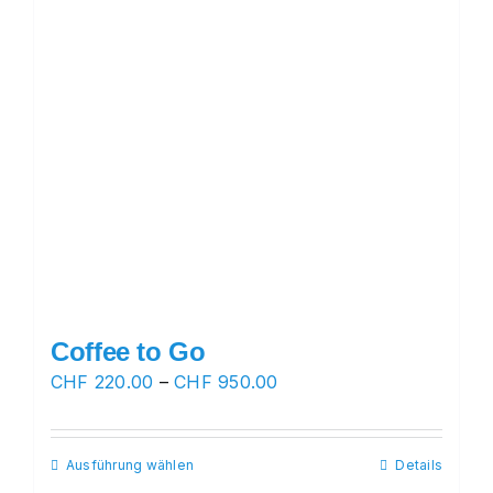
der
Produktseite
gewählt
werden
Coffee to Go
Preisspanne:
CHF
220.00
–
CHF
950.00
CHF 220.00
bis
Ausführung wählen
Dieses
Details
CHF 950.00