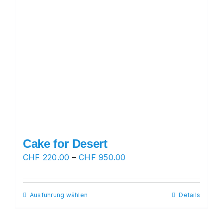
Cake for Desert
Preisspanne:
CHF
220.00
–
CHF
950.00
CHF 220.00
bis
Ausführung wählen
Dieses
Details
CHF 950.00
Produkt
weist