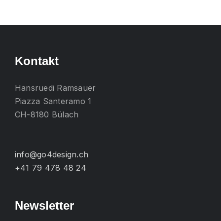
mehrere
Varianten
auf.
Die
Kontakt
Optionen
können
Hansruedi Ramsauer
auf
Piazza Santeramo 1
der
CH-8180 Bülach
Produktseite
gewählt
werden
info@go4design.ch
+41 79 478 48 24
Newsletter