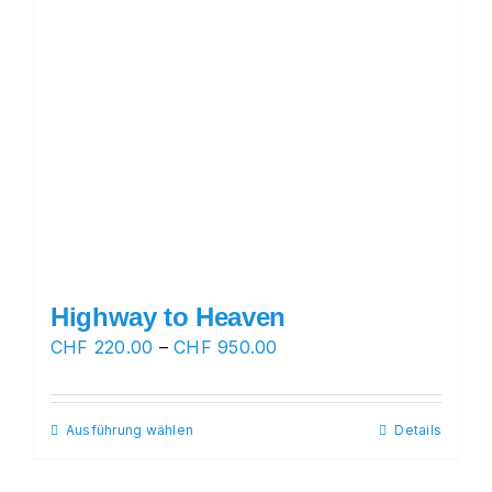
Highway to Heaven
Preisspanne:
CHF
220.00
–
CHF
950.00
CHF 220.00
bis
Ausführung wählen
Dieses
Details
CHF 950.00
Produkt
weist