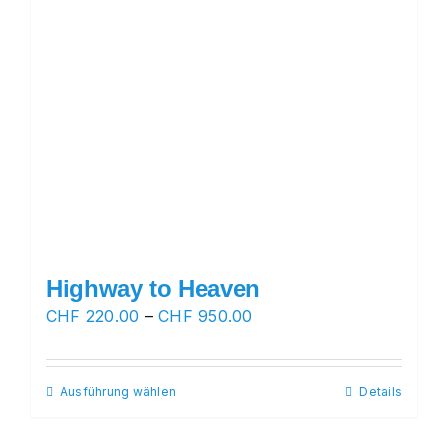
Highway to Heaven
Preisspanne:
CHF
220.00
–
CHF
950.00
CHF 220.00
bis
Ausführung wählen
Dieses
Details
CHF 950.00
Produkt
weist