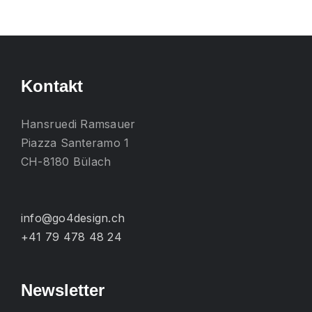
mehrere
Varianten
auf.
Die
Kontakt
Optionen
können
Hansruedi Ramsauer
auf
Piazza Santeramo 1
der
CH-8180 Bülach
Produktseite
gewählt
werden
info@go4design.ch
+41 79 478 48 24
Newsletter