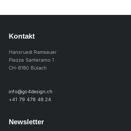
mehrere
Varianten
auf.
Die
Kontakt
Optionen
können
Hansruedi Ramsauer
auf
Piazza Santeramo 1
der
CH-8180 Bülach
Produktseite
gewählt
werden
info@go4design.ch
+41 79 478 48 24
Newsletter