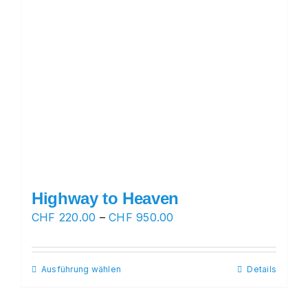
Highway to Heaven
Preisspanne:
CHF
220.00
–
CHF
950.00
CHF 220.00
bis
Ausführung wählen
Dieses
Details
CHF 950.00
Produkt
weist