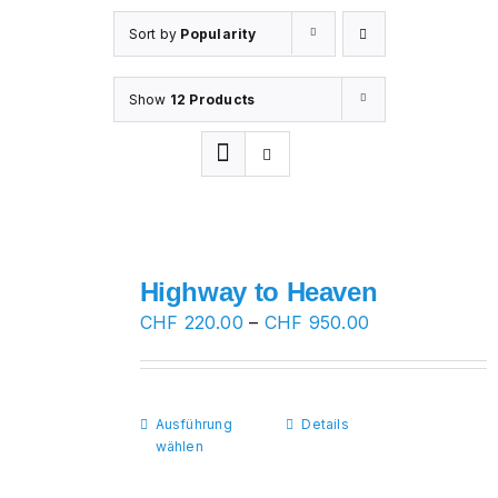
Sort by
Popularity
Show
12 Products
Highway to Heaven
Preisspanne:
CHF
220.00
–
CHF
950.00
CHF 220.00
bis
CHF 950.00
Ausführung
Dieses
Details
wählen
Produkt
weist