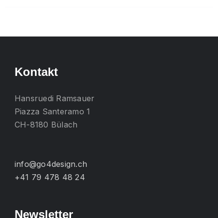
mehrere
Varianten
auf.
Die
Optionen
Kontakt
können
auf
Hansruedi Ramsauer
der
Piazza Santeramo 1
Produktseite
CH-8180 Bülach
gewählt
werden
info@go4design.ch
+41 79 478 48 24
Newsletter