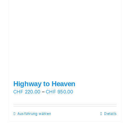
Highway to Heaven
Preisspanne:
CHF
220.00
–
CHF
950.00
CHF 220.00
bis
Ausführung wählen
Dieses
Details
CHF 950.00
Produkt
weist