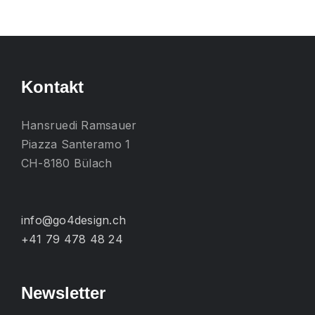
mehrere
Varianten
auf.
Die
Kontakt
Optionen
können
Hansruedi Ramsauer
auf
Piazza Santeramo 1
der
CH-8180 Bülach
Produktseite
gewählt
werden
info@go4design.ch
+41 79 478 48 24
Newsletter