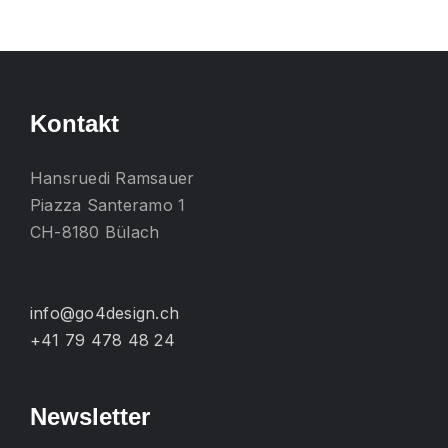
mehrere
Varianten
auf.
Die
Kontakt
Optionen
können
Hansruedi Ramsauer
auf
Piazza Santeramo 1
der
CH-8180 Bülach
Produktseite
gewählt
werden
info@go4design.ch
+41 79 478 48 24
Newsletter