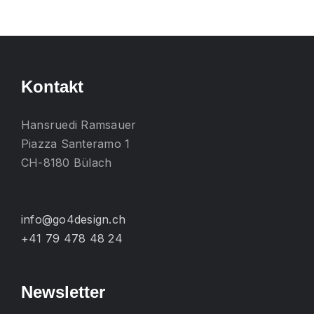
mehrere
Varianten
auf.
Die
Kontakt
Optionen
können
Hansruedi Ramsauer
auf
Piazza Santeramo 1
der
CH-8180 Bülach
Produktseite
gewählt
werden
info@go4design.ch
+41 79 478 48 24
Newsletter