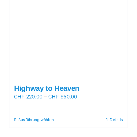
Highway to Heaven
Preisspanne:
CHF
220.00
–
CHF
950.00
CHF 220.00
bis
Ausführung wählen
Dieses
Details
CHF 950.00
Produkt
weist