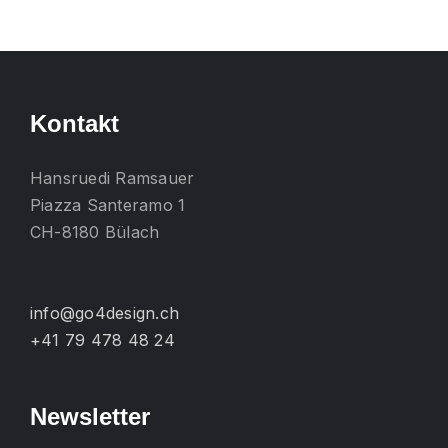
mehrere
Varianten
auf.
Die
Kontakt
Optionen
können
Hansruedi Ramsauer
auf
Piazza Santeramo 1
der
CH-8180 Bülach
Produktseite
gewählt
werden
info@go4design.ch
+41 79 478 48 24
Newsletter