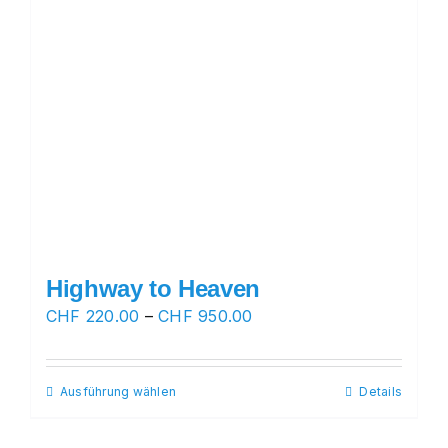
Highway to Heaven
Preisspanne:
CHF
220.00
–
CHF
950.00
CHF 220.00
bis
Ausführung wählen
Dieses
Details
CHF 950.00
Produkt
weist