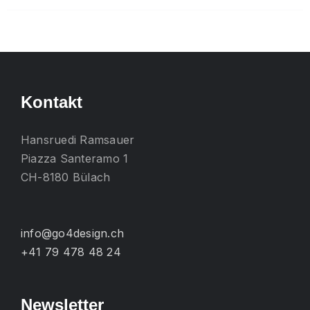
mehrere
Varianten
auf.
Die
Optionen
Kontakt
können
auf
Hansruedi Ramsauer
der
Piazza Santeramo 1
Produktseite
CH-8180 Bülach
gewählt
werden
info@go4design.ch
+41 79 478 48 24
Newsletter