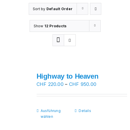
Sort by
Default Order
Show
12 Products
Highway to Heaven
Preisspanne:
CHF
220.00
–
CHF
950.00
CHF 220.00
bis
CHF 950.00
Ausführung
Dieses
Details
wählen
Produkt
weist