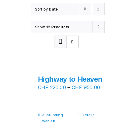
Sort by
Date
Show
12 Products
Highway to Heaven
Preisspanne:
CHF
220.00
–
CHF
950.00
CHF 220.00
bis
CHF 950.00
Ausführung
Dieses
Details
wählen
Produkt
weist