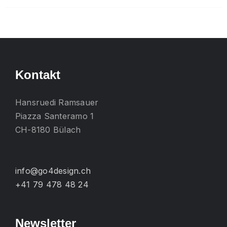
mehrere
Varianten
auf.
Die
Optionen
Kontakt
können
auf
Hansruedi Ramsauer
der
Piazza Santeramo 1
Produktseite
CH-8180 Bülach
gewählt
werden
info@go4design.ch
+41 79 478 48 24
Newsletter