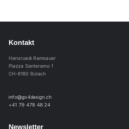
mehrere
Varianten
auf.
Die
Optionen
Kontakt
können
auf
Hansruedi Ramsauer
der
Piazza Santeramo 1
Produktseite
CH-8180 Bülach
gewählt
werden
info@go4design.ch
+41 79 478 48 24
Newsletter