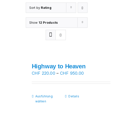
Sort by
Rating
Show
12 Products
Highway to Heaven
Preisspanne:
CHF
220.00
–
CHF
950.00
CHF 220.00
bis
CHF 950.00
Ausführung
Dieses
Details
wählen
Produkt
weist