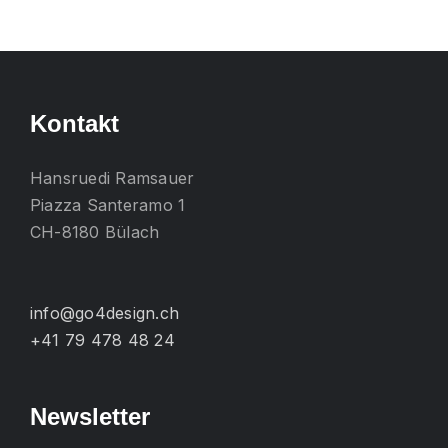
mehrere
Varianten
auf.
Die
Kontakt
Optionen
können
Hansruedi Ramsauer
auf
Piazza Santeramo 1
der
CH-8180 Bülach
Produktseite
gewählt
werden
info@go4design.ch
+41 79 478 48 24
Newsletter