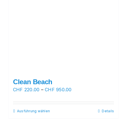
Clean Beach
Preisspanne:
CHF
220.00
–
CHF
950.00
CHF 220.00
bis
Ausführung wählen
Dieses
Details
CHF 950.00
Produkt
weist