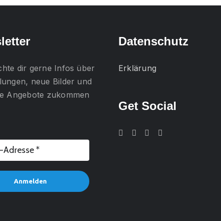
gewählt
werden
letter
Datenschutz
chte dir gerne
Infos über
Erklärung
lungen, neue Bilder und
lle Angebote
zukommen
Get Social