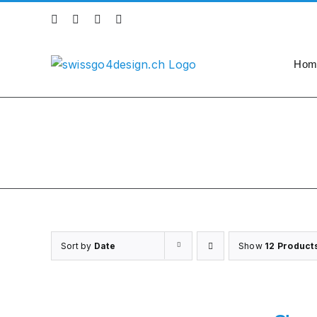
Skip
Instagram
Facebook
X
LinkedIn
to
content
Hom
Sort by
Date
Show
12 Product