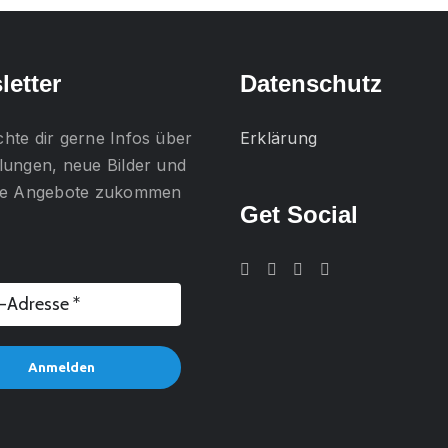
gewählt
werden
letter
Datenschutz
chte dir gerne
Infos über
Erklärung
lungen, neue Bilder und
lle Angebote
zukommen
Get Social