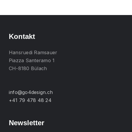
mehrere
Varianten
auf.
Die
Kontakt
Optionen
können
Hansruedi Ramsauer
auf
Piazza Santeramo 1
der
CH-8180 Bülach
Produktseite
gewählt
werden
info@go4design.ch
+41 79 478 48 24
Newsletter