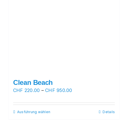
Clean Beach
Preisspanne:
CHF
220.00
–
CHF
950.00
CHF 220.00
bis
Ausführung wählen
Dieses
Details
CHF 950.00
Produkt
weist