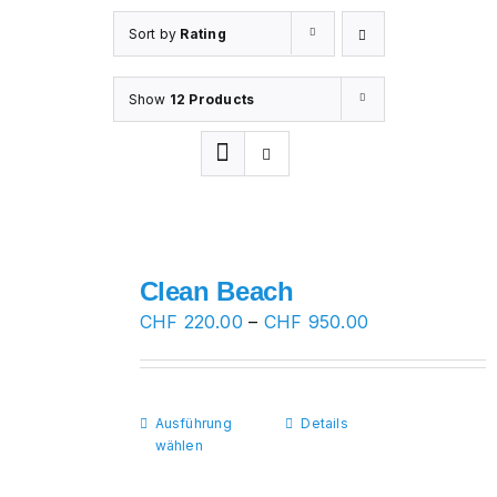
Sort by
Rating
Show
12 Products
Clean Beach
Preisspanne:
CHF
220.00
–
CHF
950.00
CHF 220.00
bis
CHF 950.00
Ausführung
Dieses
Details
wählen
Produkt
weist