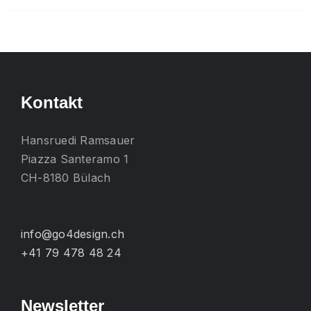
mehrere
Varianten
auf.
Die
Optionen
Kontakt
können
auf
Hansruedi Ramsauer
der
Piazza Santeramo 1
Produktseite
CH-8180 Bülach
gewählt
werden
info@go4design.ch
+41 79 478 48 24
Newsletter