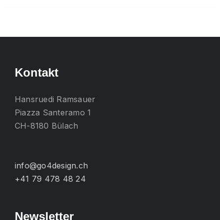
mehrere
Varianten
auf.
Die
Optionen
Kontakt
können
auf
Hansruedi Ramsauer
der
Piazza Santeramo 1
Produktseite
CH-8180 Bülach
gewählt
werden
info@go4design.ch
+41 79 478 48 24
Newsletter