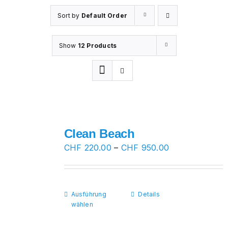
Sort by
Default Order
Show
12 Products
Clean Beach
Preisspanne:
CHF
220.00
–
CHF
950.00
CHF 220.00
bis
CHF 950.00
Ausführung
Dieses
Details
wählen
Produkt
weist