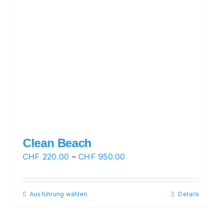
Clean Beach
Preisspanne:
CHF
220.00
–
CHF
950.00
CHF 220.00
bis
Ausführung wählen
Dieses
Details
CHF 950.00
Produkt
weist