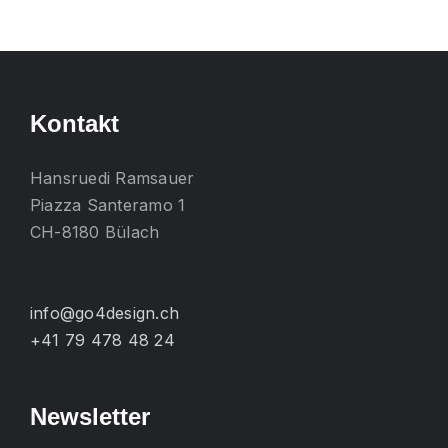
mehrere
Varianten
auf.
Die
Kontakt
Optionen
können
Hansruedi Ramsauer
auf
Piazza Santeramo 1
der
CH-8180 Bülach
Produktseite
gewählt
werden
info@go4design.ch
+41 79 478 48 24
Newsletter