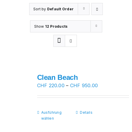
Sort by
Default Order
Show
12 Products
Clean Beach
Preisspanne:
CHF
220.00
–
CHF
950.00
CHF 220.00
bis
CHF 950.00
Ausführung
Dieses
Details
wählen
Produkt
weist