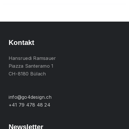
mehrere
Varianten
auf.
Die
Optionen
Kontakt
können
auf
Hansruedi Ramsauer
der
Piazza Santeramo 1
Produktseite
CH-8180 Bülach
gewählt
werden
info@go4design.ch
+41 79 478 48 24
Newsletter