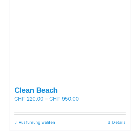
Clean Beach
Preisspanne:
CHF
220.00
–
CHF
950.00
CHF 220.00
bis
Ausführung wählen
Dieses
Details
CHF 950.00
Produkt
weist