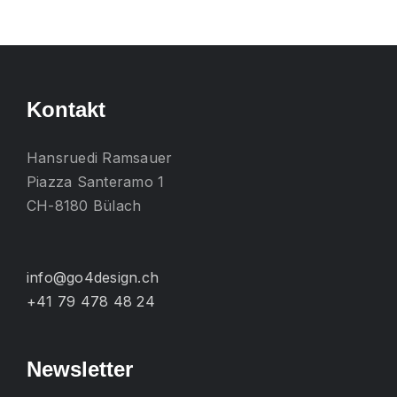
mehrere
Varianten
auf.
Die
Kontakt
Optionen
können
Hansruedi Ramsauer
auf
Piazza Santeramo 1
der
CH-8180 Bülach
Produktseite
gewählt
werden
info@go4design.ch
+41 79 478 48 24
Newsletter