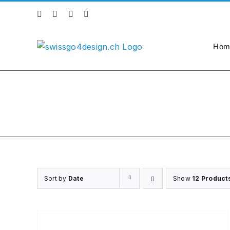
Skip
Instagram
Facebook
X
LinkedIn
to
content
Hom
Sort by
Date
Show
12 Product