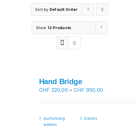
Sort by
Default Order
Show
12 Products
Hand Bridge
Preisspanne:
CHF
220.00
–
CHF
950.00
CHF 220.00
bis
CHF 950.00
Ausführung
Dieses
Details
wählen
Produkt
weist