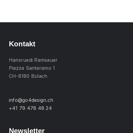
mehrere
Varianten
auf.
Die
Optionen
Kontakt
können
auf
Hansruedi Ramsauer
der
Piazza Santeramo 1
Produktseite
CH-8180 Bülach
gewählt
werden
info@go4design.ch
+41 79 478 48 24
Newsletter