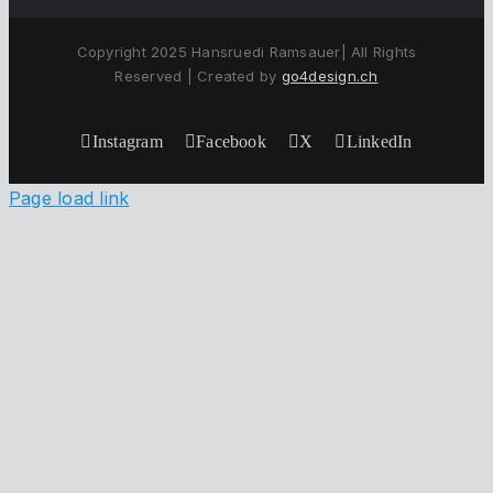
Copyright 2025 Hansruedi Ramsauer| All Rights
Reserved | Created by
go4design.ch
Instagram
Facebook
X
LinkedIn
Page load link