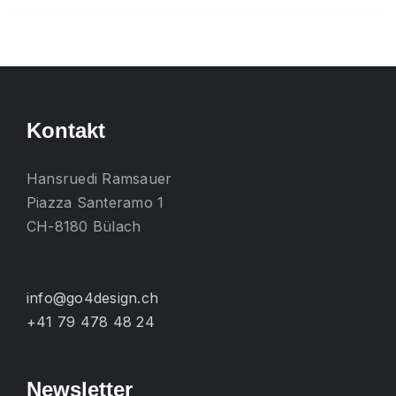
mehrere
Varianten
auf.
Die
Optionen
Kontakt
können
auf
Hansruedi Ramsauer
der
Piazza Santeramo 1
Produktseite
CH-8180 Bülach
gewählt
werden
info@go4design.ch
+41 79 478 48 24
Newsletter