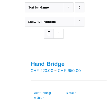
Sort by
Name
Show
12 Products
Hand Bridge
Preisspanne:
CHF
220.00
–
CHF
950.00
CHF 220.00
bis
CHF 950.00
Ausführung
Dieses
Details
wählen
Produkt
weist