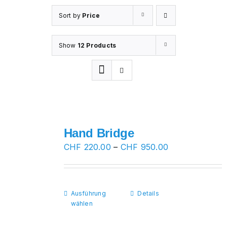
Sort by
Price
Show
12 Products
Hand Bridge
Preisspanne:
CHF
220.00
–
CHF
950.00
CHF 220.00
bis
CHF 950.00
Ausführung
Dieses
Details
wählen
Produkt
weist