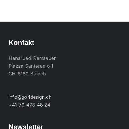
mehrere
Varianten
auf.
Die
Optionen
Kontakt
können
auf
Hansruedi Ramsauer
der
Piazza Santeramo 1
Produktseite
CH-8180 Bülach
gewählt
werden
info@go4design.ch
+41 79 478 48 24
Newsletter