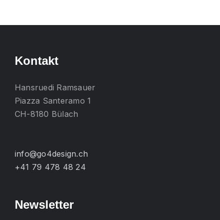
mehrere
Varianten
auf.
Die
Kontakt
Optionen
können
Hansruedi Ramsauer
auf
Piazza Santeramo 1
der
CH-8180 Bülach
Produktseite
gewählt
werden
info@go4design.ch
+41 79 478 48 24
Newsletter