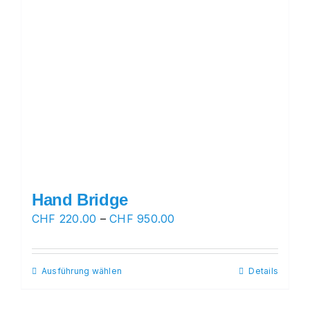
Hand Bridge
Preisspanne:
CHF
220.00
–
CHF
950.00
CHF 220.00
bis
Ausführung wählen
Dieses
Details
CHF 950.00
Produkt
weist