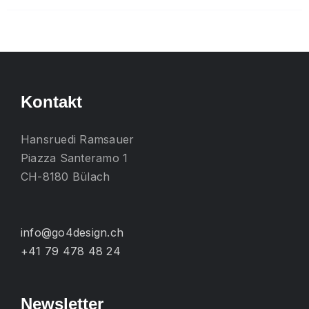
mehrere
Varianten
auf.
Die
Optionen
Kontakt
können
auf
Hansruedi Ramsauer
der
Piazza Santeramo 1
Produktseite
CH-8180 Bülach
gewählt
werden
info@go4design.ch
+41 79 478 48 24
Newsletter