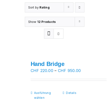
Sort by
Rating
Show
12 Products
Hand Bridge
Preisspanne:
CHF
220.00
–
CHF
950.00
CHF 220.00
bis
CHF 950.00
Ausführung
Dieses
Details
wählen
Produkt
weist