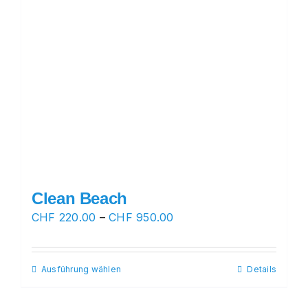
Clean Beach
Preisspanne:
CHF
220.00
–
CHF
950.00
CHF 220.00
bis
Ausführung wählen
Dieses
Details
CHF 950.00
Produkt
weist