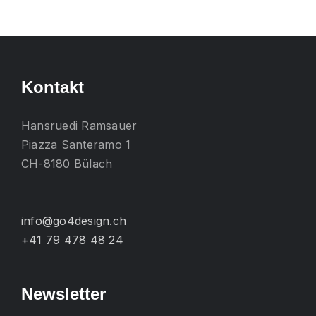
mehrere
Varianten
auf.
Die
Kontakt
Optionen
können
Hansruedi Ramsauer
auf
Piazza Santeramo 1
der
CH-8180 Bülach
Produktseite
gewählt
werden
info@go4design.ch
+41 79 478 48 24
Newsletter