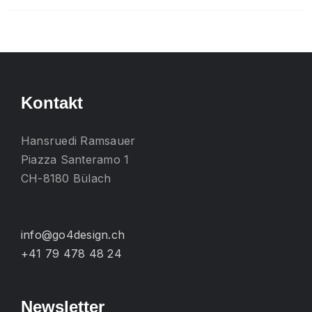
mehrere
Varianten
auf.
Die
Optionen
Kontakt
können
auf
Hansruedi Ramsauer
der
Piazza Santeramo 1
Produktseite
CH-8180 Bülach
gewählt
werden
info@go4design.ch
+41 79 478 48 24
Newsletter