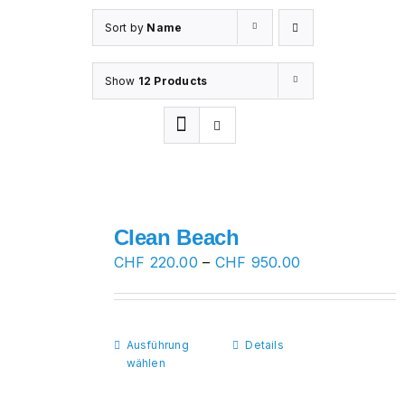
Sort by
Name
Show
12 Products
Clean Beach
Preisspanne:
CHF
220.00
–
CHF
950.00
CHF 220.00
bis
CHF 950.00
Ausführung
Dieses
Details
wählen
Produkt
weist