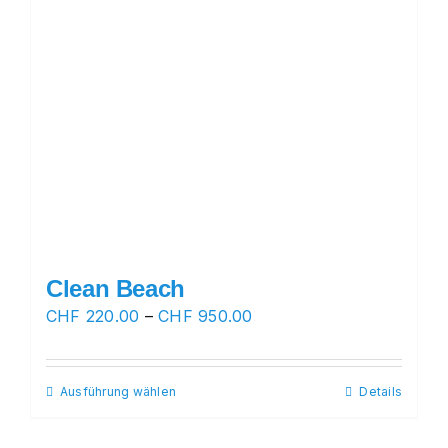
Clean Beach
Preisspanne:
CHF
220.00
–
CHF
950.00
CHF 220.00
bis
Ausführung wählen
Dieses
Details
CHF 950.00
Produkt
weist