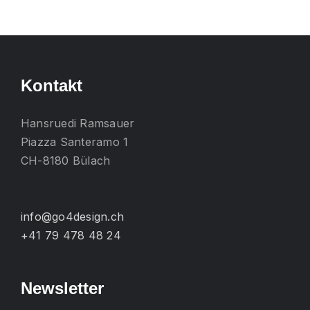
mehrere
Varianten
auf.
Die
Kontakt
Optionen
können
Hansruedi Ramsauer
auf
Piazza Santeramo 1
der
CH-8180 Bülach
Produktseite
gewählt
werden
info@go4design.ch
+41 79 478 48 24
Newsletter