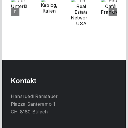
The
Pause
Zürcher
Keblog,
Real
Caféin,
Unterländer
Italien
Estate
Frankreich
Network,
USA
Kontakt
Hansruedi Ramsauer
Piazza Santeramo 1
CH-8180 Bülach